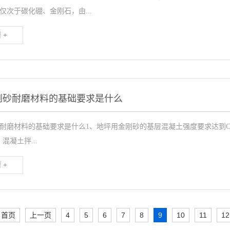
仅次于碳化硼、金刚石，由...
 +
刚砂耐磨材料的基础要求是什么
耐磨材料的基础要求是什么1、地坪用金刚砂的基层混凝土强度要求达到C2
，混凝土拌...
 +
首页
上一页
4
5
6
7
8
9
10
11
12