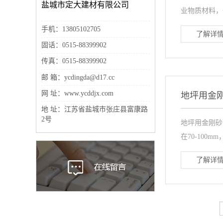
盐城市定大建材有限公司
业物质材料，
手机：13805102705
了解详情
固话：0515-88399902
传真：0515-88399902
邮 箱：ycdingda@d17.cc
网 址：www.ycddjx.com
地坪用金
地 址：江苏省盐城市张庄县富康路
2号
地坪用金刚砂
在70-100mm
了解详情